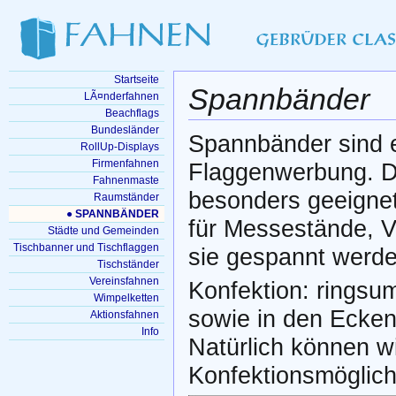
Startseite
Spannbänder
LÃ¤nderfahnen
Beachflags
Bundesländer
Spannbänder sind e
RollUp-Displays
Firmenfahnen
Flaggenwerbung. Du
Fahnenmaste
besonders geeigne
Raumständer
● SPANNBÄNDER
für Messestände, V
Städte und Gemeinden
Tischbanner und Tischflaggen
sie gespannt werden
Tischständer
Vereinsfahnen
Konfektion: ringsu
Wimpelketten
sowie in den Ecke
Aktionsfahnen
Info
Natürlich können w
Konfektionsmöglich